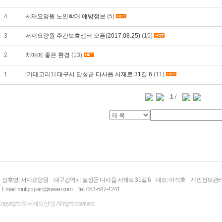
4
서재요양원 노인학대 예방정보
(5)
3
서재요양원 주간보호센터 오픈(2017.08.25)
(15)
2
치매에 좋은 환경
(13)
1
[카테고리1]
대구시 달성군 다사읍 서재로 31길 6
(11)
1
/
상호명: 서재요양원
대구광역시 달성군 다사읍 서재로 31길 6
대표: 이석호
개인정보관리
Email: mulgogisin@naver.com
Tel: 053-587-4241
opyright ⓒ 서재요양원 All right reserved.