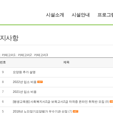
시설소개
시설안내
프로그
지사항
|
카테고리1
|
카테고리2
|
카테고리3
번호
제목
9
요양원 추가 설명
8
2022년 입소 비용
7
2021년 입소 비용
6
[평생교육원] 사회복지사2급·보육교사2급 자격증 온라인 취득반 모집
(8)
5
2018년 노인장기요양평가 우수기관 선정
(7)